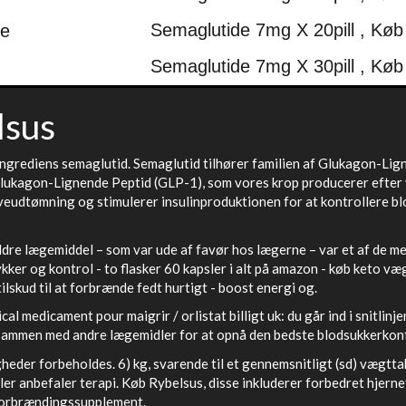
Semaglutide 7mg X 20pill , Køb
Semaglutide 7mg X 30pill , Køb
lsus
ngrediens semaglutid. Semaglutid tilhører familien af Glukagon-Lig
lukagon-Lignende Peptid (GLP-1), som vores krop producerer efter vi
veudtømning og stimulerer insulinproduktionen for at kontrollere b
ldre lægemiddel – som var ude af favør hos lægerne – var et af de mes
ykker og kontrol - to flasker 60 kapsler i alt på amazon - køb keto v
ilskud til at forbrænde fedt hurtigt - boost energi og.
cal medicament pour maigrir / orlistat billigt uk: du går ind i snitlinj
ammen med andre lægemidler for at opnå den bedste blodsukkerkont
igheder forbeholdes. 6) kg, svarende til et gennemsnitligt (sd) væg
ler anbefaler terapi. Køb Rybelsus, disse inkluderer forbedret hjernef
tforbrændingssupplement.