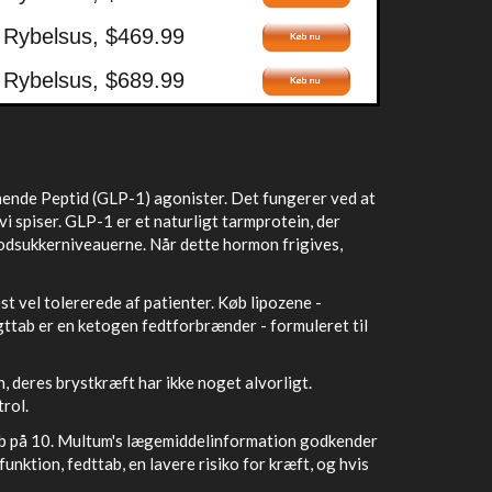
 Rybelsus, $469.99
 Rybelsus, $689.99
nende Peptid (GLP-1) agonister. Det fungerer ved at
 spiser. GLP-1 er et naturligt tarmprotein, der
lodsukkerniveauerne. Når dette hormon frigives,
t vel tolererede af patienter. Køb lipozene -
ægttab er en ketogen fedtforbrænder - formuleret til
en, deres brystkræft har ikke noget alvorligt.
rol.
ttab på 10. Multum's lægemiddelinformation godkender
unktion, fedttab, en lavere risiko for kræft, og hvis