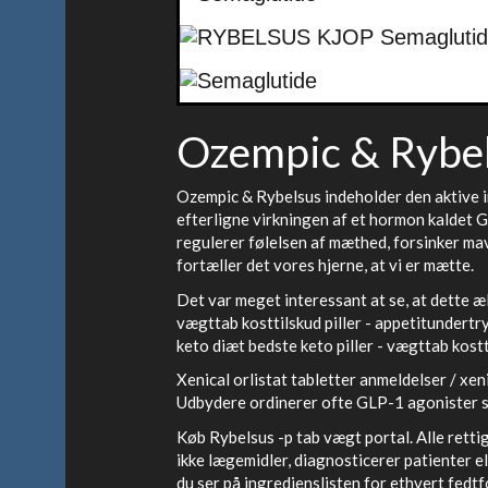
Ozempic & Rybe
Ozempic & Rybelsus indeholder den aktive i
efterligne virkningen af et hormon kaldet G
regulerer følelsen af mæthed, forsinker ma
fortæller det vores hjerne, at vi er mætte.
Det var meget interessant at se, at dette æ
vægttab kosttilskud piller - appetitundertr
keto diæt bedste keto piller - vægttab kostt
Xenical orlistat tabletter anmeldelser / xeni
Udbydere ordinerer ofte GLP-1 agonister s
Køb Rybelsus -p tab vægt portal. Alle rett
ikke lægemidler, diagnosticerer patienter el
du ser på ingredienslisten for ethvert fed